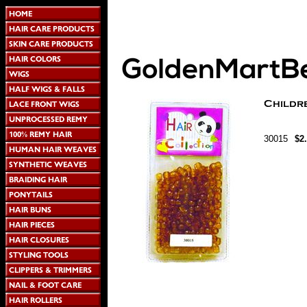
30015
$2