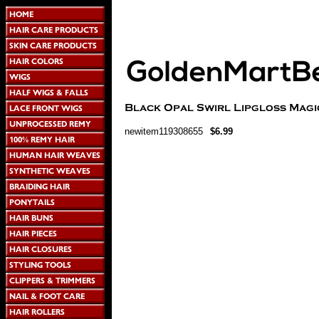
newitem119308655
$6.99