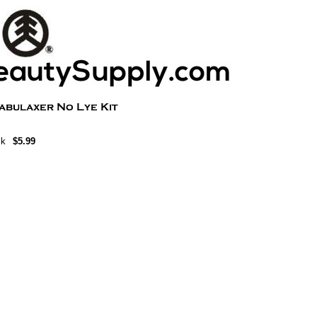
lk
$5.99