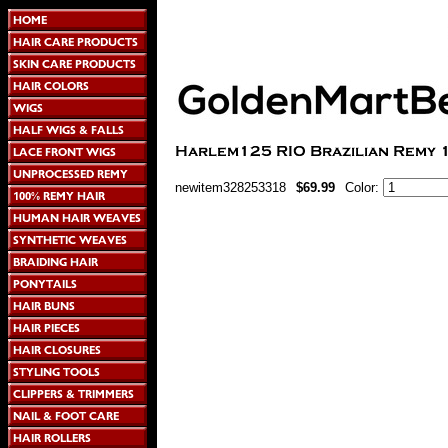
newitem328253318
$69.99
Color: