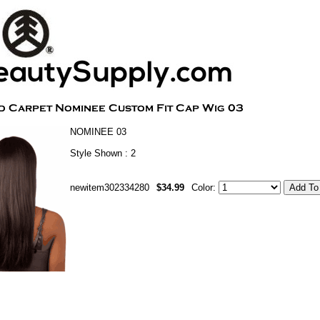
NOMINEE 03
Style Shown : 2
newitem302334280
$34.99
Color: