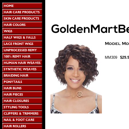
MM309
$29.