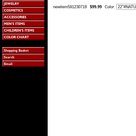
newitem591230718
$99.99
Color: