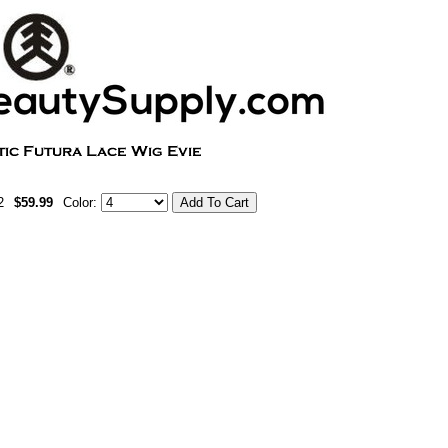
2
$59.99
Color: